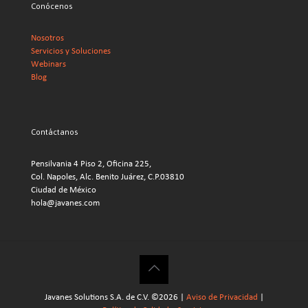
Conócenos
Nosotros
Servicios y Soluciones
Webinars
Blog
Contáctanos
Pensilvania 4 Piso 2, Oficina 225,
Col. Napoles, Alc. Benito Juárez, C.P.03810
Ciudad de México
hola@javanes.com
Javanes Solutions S.A. de C.V. ©2026 |
Aviso de Privacidad
|